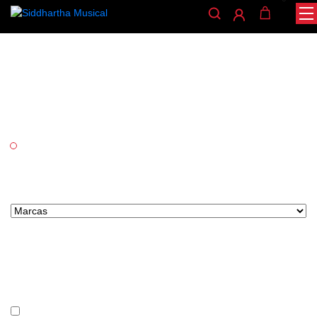
Hartke
/ HARTKE
INICIO
Categorías
Audio
Marcas tipo select
Precio
En stock