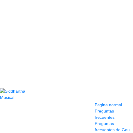
Contacto
Información y
ayuda
(604) 423 77 54
Pagina normal
322 662 9909 - 310
Preguntas
595 1992
frecuentes
info@siddharthamusical.com
Preguntas
Cr 49 # 52-141 local
frecuentes de Gou
114