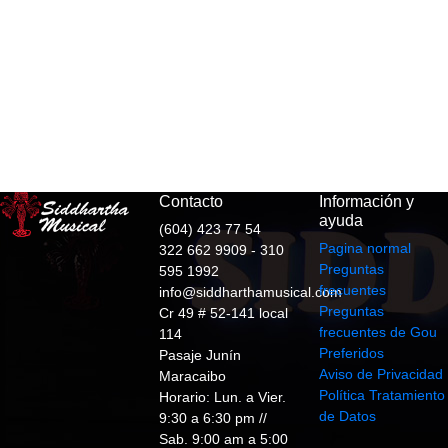
Contacto
Información y
ayuda
(604) 423 77 54
Pagina normal
322 662 9909 - 310
Preguntas
595 1992
frecuentes
info@siddharthamusical.com
Preguntas
Cr 49 # 52-141 local
frecuentes de Gou
114
Preferidos
Pasaje Junín
Aviso de Privacidad
Maracaibo
Política Tratamiento
Horario: Lun. a Vier.
de Datos
9:30 a 6:30 pm //
Sab. 9:00 am a 5:00