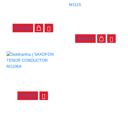
TROMBON TENOR BAJO
CONDUCTOR M4103
FLAUTA TRAVERSA LLAVES
ABIERTAS CONDUCTOR
$
1.110.000
M1115
Ver más
$
630.000
Ver más
SAXOFON TENOR
CONDUCTOR M1106A
$
2.460.000
Ver más