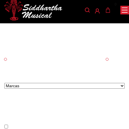
0
Conductor
/ CONDUCTOR
INICIO
Categorías
Cuerda
Vientos
Marcas tipo select
Precio
En stock