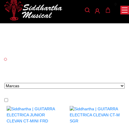
0
Clevan
/ CLEVAN
INICIO
Categorías
Cuerda
Marcas tipo select
En stock