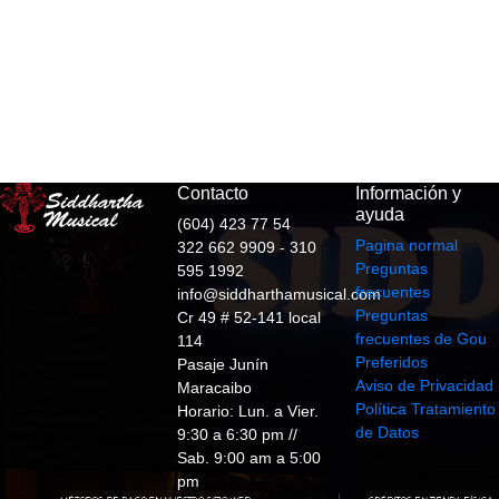
Contacto
Información y
ayuda
(604) 423 77 54
Pagina normal
322 662 9909 - 310
Preguntas
595 1992
frecuentes
info@siddharthamusical.com
Preguntas
Cr 49 # 52-141 local
frecuentes de Gou
114
Preferidos
Pasaje Junín
Aviso de Privacidad
Maracaibo
Política Tratamiento
Horario: Lun. a Vier.
de Datos
9:30 a 6:30 pm //
Sab. 9:00 am a 5:00
pm