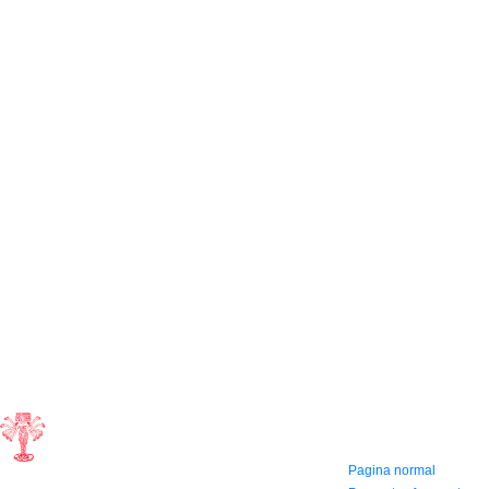
CONTACTO
INFORMACIÓN Y
AYUDA
(604) 423 77 54
322 662 9909 - 310
Pagina normal