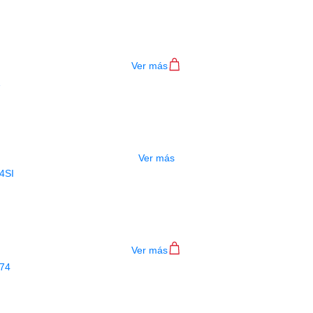
ANTENIMIENTO PLATILLO JIM DUNLO
$
137.000
Ver más
AGOTADO
LIMPIADOR CUERDAS PW-XLR8-01
$
28.000
Ver más
LIMPIADOR DUNLOP GUITARRA 654S
$
28.000
Ver más
LIMPIADOR DUNLOP GUITARRA 6574