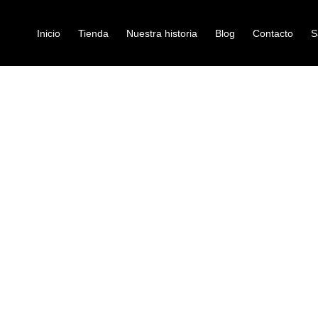
Inicio
Tienda
Nuestra historia
Blog
Contacto
S
DOR DUNLOP CUERDAS 6582
kit-mantenimiento
LIMPIADOR 
6582
Ref: 31001082
$
27.000
Dunlop Formula65 6582 UltraGlid
Dunlop Ultraglide 65. Añade long
en fromato botella con aplicador
a eliminar esos chirridos provoca