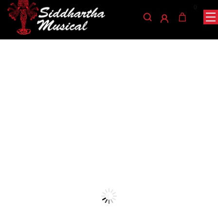
0
/
/
/ KIT MANTENIMIENTO
INICIO
VIENTOS
MANTENIMIENTO
PLAYERS CLARINETE MKH-CC
mantenimiento-vientos
KIT MANTENIMIENTO
PLAYERS CLARINETE
MKH-CC
Ref: 45002646
$
80.000