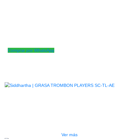
AGOTADO
Hisopo de microfibra, grasa para corcho, cepillo para
polvo, papel de limpieza,
cepillo para boquilla, paño de microfibra para pulir, aceite
para llaves, estuche de transporte Cordura.
Comprar por WhatsApp
Productos
Relacionados
AGOTADO
GRASA TROMBON PLAYERS SC-
TL-AE
$
28.000
Ver más