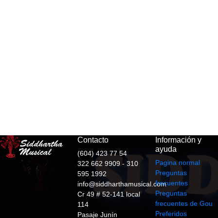
Contacto
Información y
ayuda
(604) 423 77 54
Pagina normal
322 662 9909 - 310
Preguntas
595 1992
frecuentes
info@siddharthamusical.com
Preguntas
Cr 49 # 52-141 local
frecuentes de Gou
114
Preferidos
Pasaje Junín