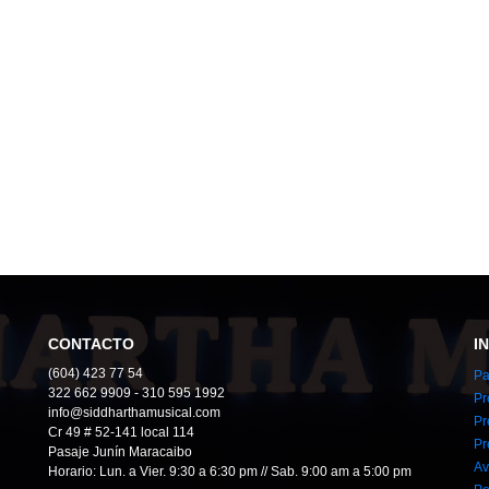
CONTACTO
I
(604) 423 77 54
Pa
322 662 9909 - 310 595 1992
Pr
info@siddharthamusical.com
Pr
Cr 49 # 52-141 local 114
Pr
Pasaje Junín Maracaibo
Av
Horario: Lun. a Vier. 9:30 a 6:30 pm // Sab. 9:00 am a 5:00 pm