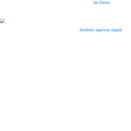
de Datos
9:30 a 6:30 pm //
Sab. 9:00 am a 5:00
pm
2022 Todos los Derechos reservados.
Simbolo agencia digital