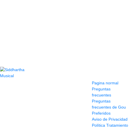
Contacto
Información y
ayuda
(604) 423 77 54
Pagina normal
322 662 9909 - 310
Preguntas
595 1992
frecuentes
info@siddharthamusical.com
Preguntas
Cr 49 # 52-141 local
frecuentes de Gou
114
Preferidos
Pasaje Junín
Aviso de Privacidad
Maracaibo
Política Tratamiento
Horario: Lun. a Vier.