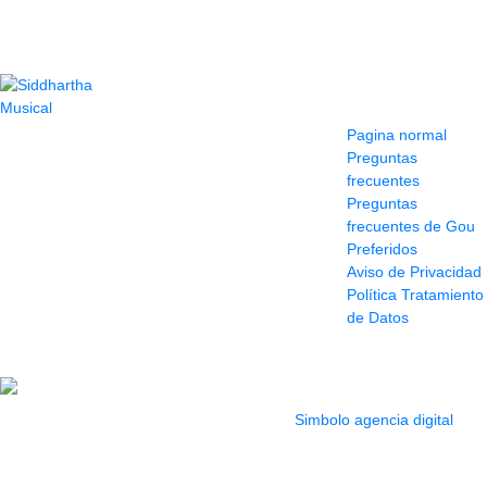
Contacto
Información y
ayuda
(604) 423 77 54
Pagina normal
322 662 9909 - 310
Preguntas
595 1992
frecuentes
info@siddharthamusical.com
Preguntas
Cr 49 # 52-141 local
frecuentes de Gou
114
Preferidos
Pasaje Junín
Aviso de Privacidad
Maracaibo
Política Tratamiento
Horario: Lun. a Vier.
de Datos
9:30 a 6:30 pm //
Sab. 9:00 am a 5:00
pm
2022 Todos los Derechos reservados.
Simbolo agencia digital