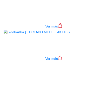
BAJO ELECTRICO DEVISER L-B3-
4P RD
$
782.000
Ver más
TECLADO MEDELI AKX10S
$
4.200.000
Ver más