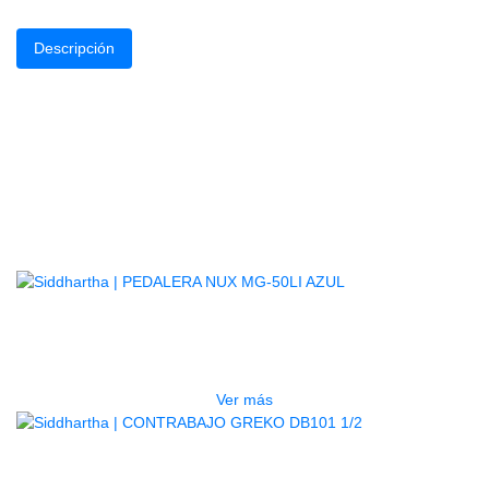
Descripción
M
Afi
Son
Lenguas hechas de a
incluido bolsa de 
Con ma
Productos
Relacionados
AGOTADO
PEDALERA NUX MG-50LI AZUL
$
1.800.000
Ver más
AGOTADO
CONTRABAJO GREKO DB101 1/2