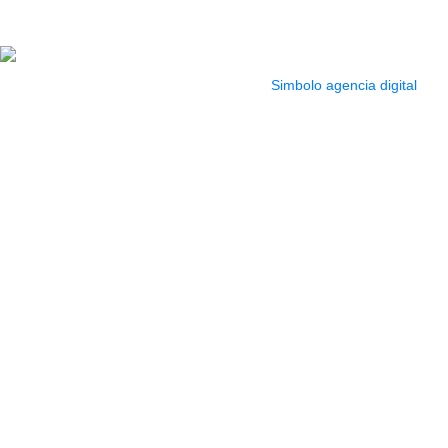
Sab. 9:00 am a 5:00
pm
2022 Todos los Derechos reservados.
Simbolo agencia digital