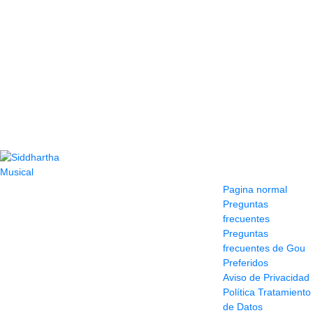
Contacto
Información y
ayuda
(604) 423 77 54
Pagina normal
322 662 9909 - 310
Preguntas
595 1992
frecuentes
info@siddharthamusical.com
Preguntas
Cr 49 # 52-141 local
frecuentes de Gou
114
Preferidos
Pasaje Junín
Aviso de Privacidad
Maracaibo
Política Tratamiento
Horario: Lun. a Vier.
de Datos
9:30 a 6:30 pm //