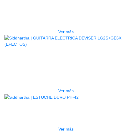
BAJO ELECTRICO DEVISER L-B3-
5P BL
$
832.000
Ver más
AGOTADO
GUITARRA ELECTRICA DEVISER
LG2S+GE6X (EFECTOS)
$
750.000
Ver más
AGOTADO
ESTUCHE DURO PH-42
$
277.000
Ver más