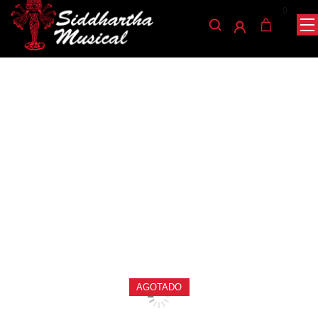
0
/
/
/ GUITARRA
INICIO
CUERDA
GUITARRAS ELECTROACÚSTICAS
ELECTROACUSTICA ENYA NOVA GO SP1 BK
guitarras-electroacusticas
GUITARRA
ELECTROACUSTICA ENYA
NOVA GO SP1 BK
Ref: 30001627
$
920.000
AGOTADO