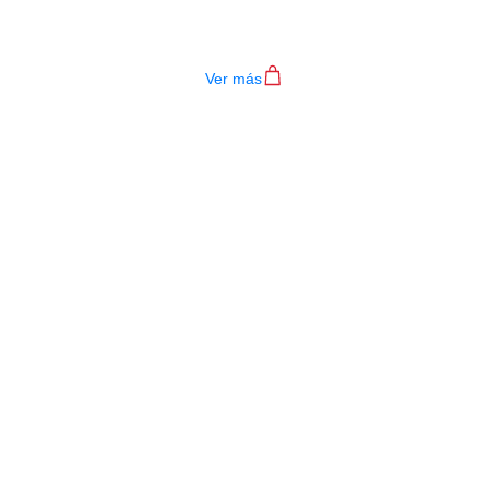
TECLADO MEDELI AKX10S
$
4.200.000
Ver más