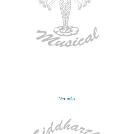
AGOTADO
CONTRABAJO GREKO DB101 1/2
$
3.165.000
Ver más