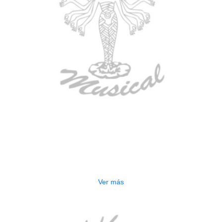
AGOTADO
ESTUCHE DURO PH-42
$
277.000
Ver más