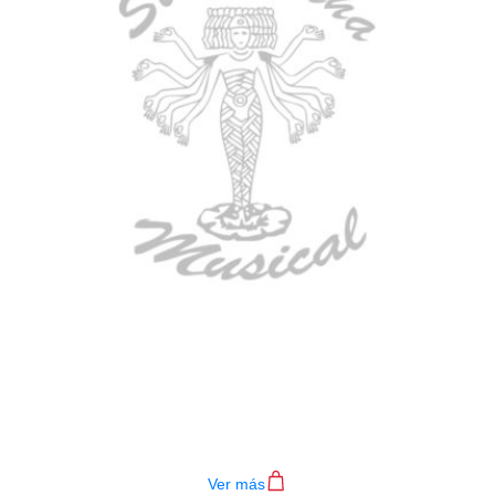
BAJO ELECTRICO DEVISER L-B3-
4P RD
$
782.000
Ver más