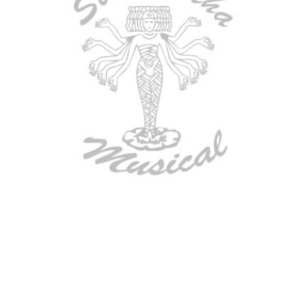
AGOTADO
TECLADO ELECTRONICO YAMAHA
PSRE583
$
2.250.000