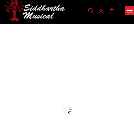
0
/
/
/ GUITARRA ELECTRICA DEVISER
INICIO
CUERDA
GUITARRAS
LG2S CM17
guitarras
GUITARRA ELECTRICA
DEVISER LG2S CM17
Ref: 33002176
$
520.000
AGOTADO