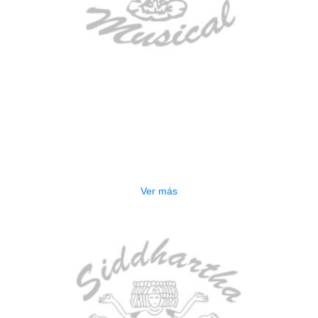
AGOTADO
GUITARRA ELECTRICA DEVISER
LG2S+GE6X (EFECTOS)
$
750.000
Ver más