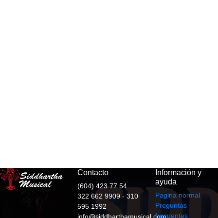
Contacto
Información y
ayuda
(604) 423 77 54
Pagina normal
322 662 9909 - 310
Preguntas
595 1992
frecuentes
info@siddharthamusical.com