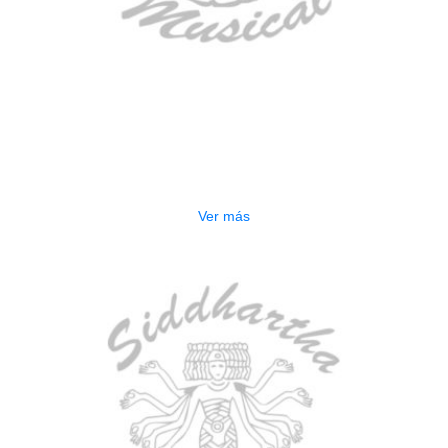
AGOTADO
ESTUCHE DURO PH-E10-LP
$
277.000
Ver más