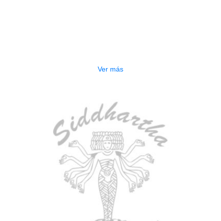
AGOTADO
BAJO ELECTRICO DEVISER L-B3-
5P BL
$
832.000
Ver más