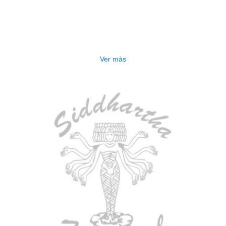
AGOTADO
ESTUCHE DURO PH-E10-F
$
277.000
Ver más