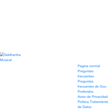
Contacto
Información y
ayuda
(604) 423 77 54
Pagina normal
322 662 9909 - 310
Preguntas
595 1992
frecuentes
info@siddharthamusical.com
Preguntas
Cr 49 # 52-141 local
frecuentes de Gou
114
Preferidos
Pasaje Junín
Aviso de Privacidad
Maracaibo
Política Tratamiento
Horario: Lun. a Vier.
de Datos
9:30 a 6:30 pm //