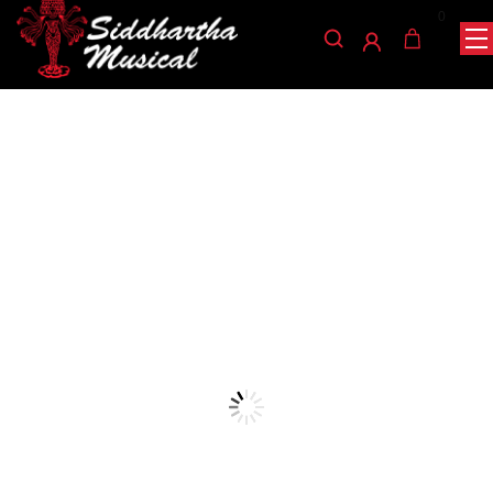
0
/
/
/ GUITARRA
INICIO
CUERDA
GUITARRAS ELECTROACÚSTICAS
BERNAL ELECTRO/ACUSTICA
cuerda
GUITARRA BERNAL
ELECTRO/ACUSTICA
Ref: 30001405
$
450.000
AGOTADO