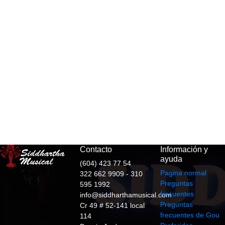
Contacto
Información y
ayuda
(604) 423 77 54
Pagina normal
322 662 9909 - 310
Preguntas
595 1992
frecuentes
info@siddharthamusical.com
Preguntas
Cr 49 # 52-141 local
frecuentes de Gou
114