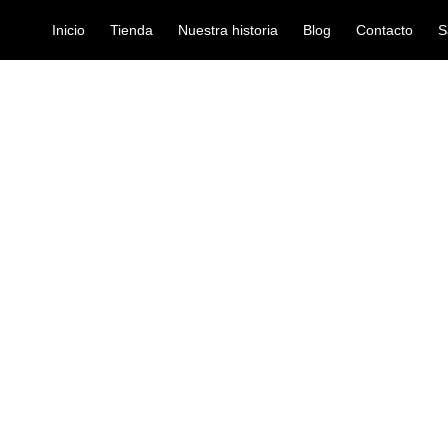
Inicio
Tienda
Nuestra historia
Blog
Contacto
S
-300
ukelele
GUITALELE M
Ref: 30002320
$
410.000
El compañero de viaje perfecto, 
es perfecto para iniciación en es
todas las edades, fabricado con
maderas y un tamaño compacto e
llevarlo a cualquier parte ya qu
pero de gran calidad.