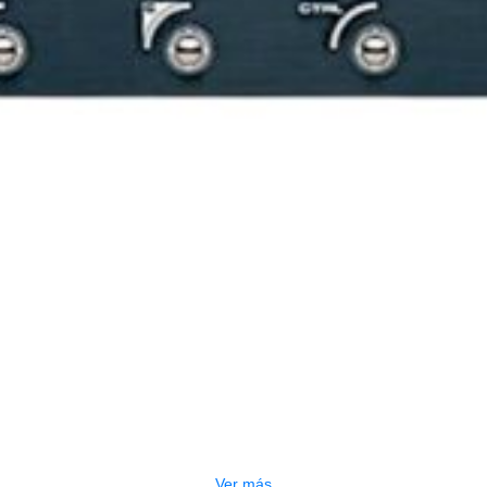
PEDALERA NUX MG-50LI AZUL
$
1.800.000
Ver más