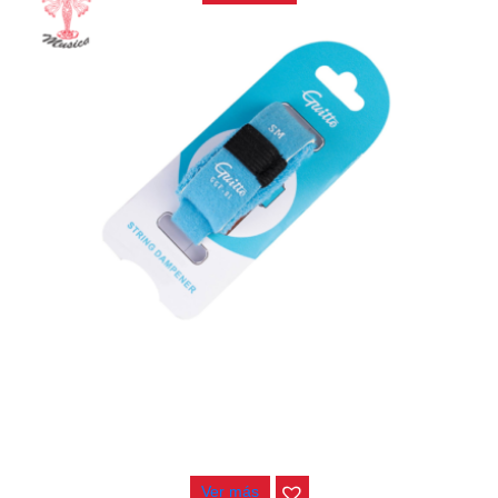
FRET WRAP GUITTO GGF-01
$
25.000
Ver más