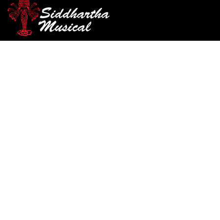
/
/
/ FRET WRAP GUITTO GGF-02
INICIO
CUERDA
GUITARRAS
guitarras
FRET WRAP GUITTO GGF-
02
Ref: 31001895
$
28.000