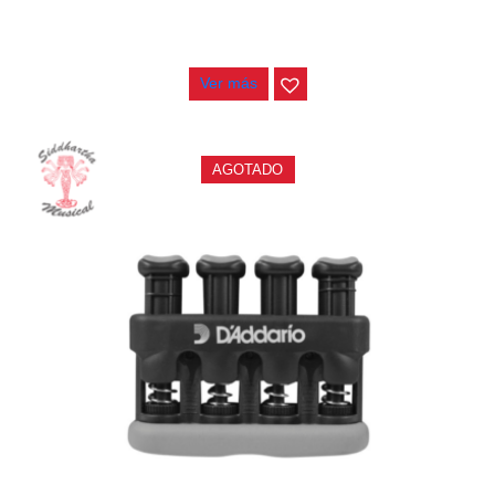
EJERCITADOR GUITTO GFE-01
$
39.000
Ver más
AGOTADO