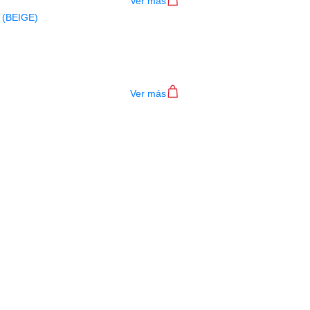
Ver más
AUTA SOPRANO YAMAHA YRS23 (BEI
$
29.000
Ver más