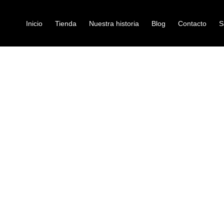
Inicio
Tienda
Nuestra historia
Blog
Contacto
S
AHA YRS20GB (AZUL)
flauta
FLAUTA SOP
YRS20GB (AZ
Ref: 43002845
$
42.000
La flauta soprano barroca de co
aula en un color translúcido.
La flauta de pico YRS20 tiene un
afinación, un sistema de digitaci
bolsa de transporte, además es ap