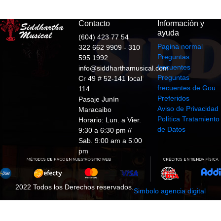
Contacto
Información y
ayuda
(604) 423 77 54
Pagina normal
322 662 9909 - 310
Preguntas
595 1992
frecuentes
info@siddharthamusical.com
Preguntas
Cr 49 # 52-141 local
frecuentes de Gou
114
Preferidos
Pasaje Junín
Aviso de Privacidad
Maracaibo
Política Tratamiento
Horario: Lun. a Vier.
de Datos
9:30 a 6:30 pm //
Sab. 9:00 am a 5:00
pm
2022 Todos los Derechos reservados.
Simbolo agencia digital