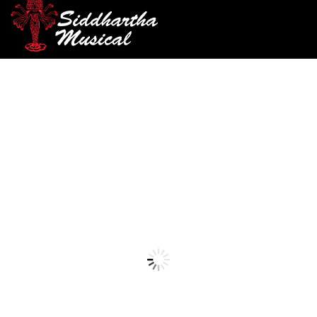
/
/
/ ESCOBILLAS EN
INICIO
PERCUSIÓN
BAQUETAS Y ESCOBILLAS
ACERO P-19
baquetas-y-escobillas
ESCOBILLAS EN ACERO P-
19
Ref: 40001155
$
90.000
AGOTADO