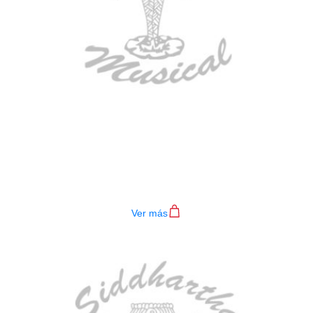
BAJO ELECTRICO DEVISER L-B3-
4P BL
$
782.000
Ver más