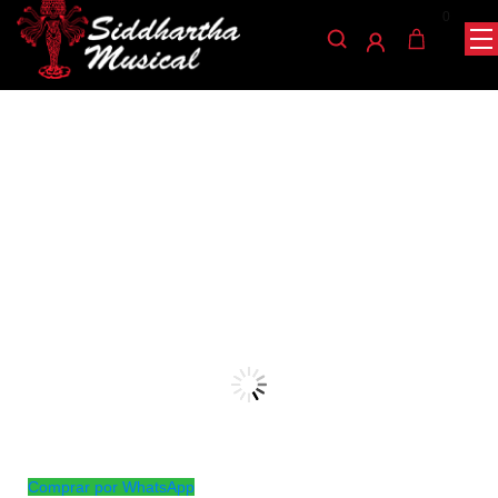
0
/
/
/ ENCORDADOS ELIXIR 16552
INICIO
CUERDA
GUITARRAS
guitarras
ENCORDADOS ELIXIR
16552
Ref: 32004975
$
156.000
AGOTADO
Comprar por WhatsApp