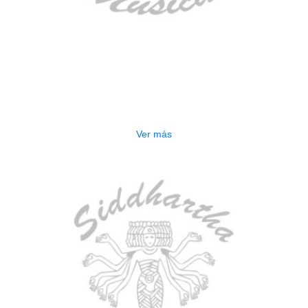
AGOTADO
ESTUCHE DURO PH-E10-LP
$
277.000
Ver más