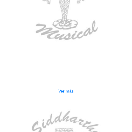
AGOTADO
CONTRABAJO GREKO DB101 1/2
$
3.165.000
Ver más