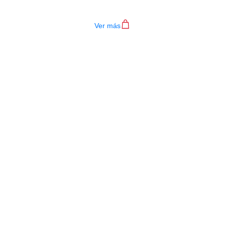
$
4.200.000
Ver más