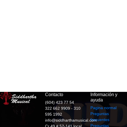
Contacto
Información y
ayuda
(604) 423 77 54
Pagina normal
322 662 9909 - 310
Preguntas
595 1992
frecuentes
info@siddharthamusical.com
Preguntas
Cr 49 # 52-141 local