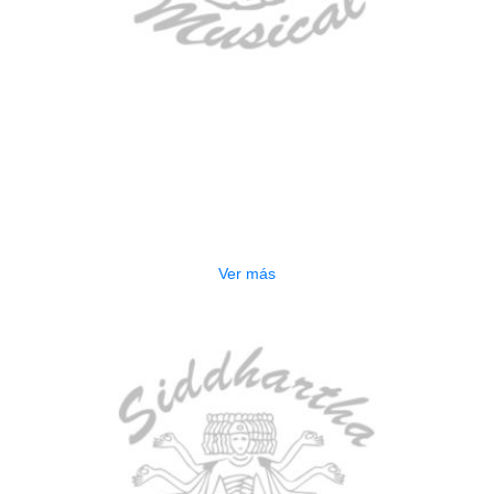
AGOTADO
GUITARRA ELECTRICA DEVISER
LG2S+GE6X (EFECTOS)
$
750.000
Ver más