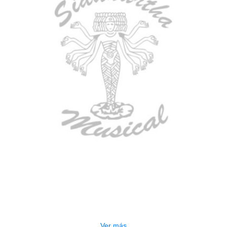
AGOTADO
ESTUCHE DURO PH-E10-S
$
277.000
Ver más