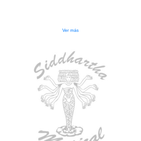
ESTUCHE DURO PH-E10-F
$
277.000
Ver más