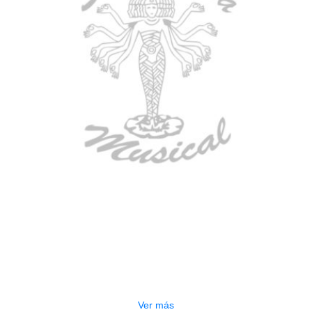
AGOTADO
TECLADO ELECTRONICO YAMAHA
PSRE583
$
2.250.000
Ver más