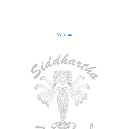
BAJO ELECTRICO DEVISER L-B3-
5P BL
$
832.000
Ver más