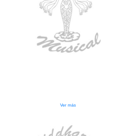
AGOTADO
ESTUCHE DURO PH-42
$
277.000
Ver más