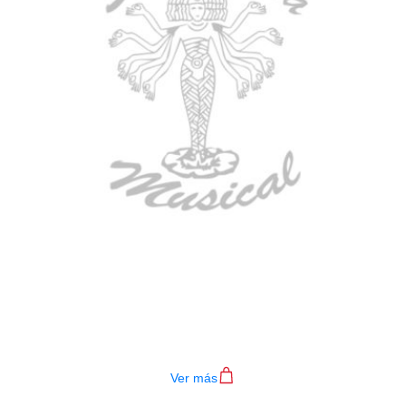
BAJO ELECTRICO DEVISER L-B3-
4P RD
$
782.000
Ver más