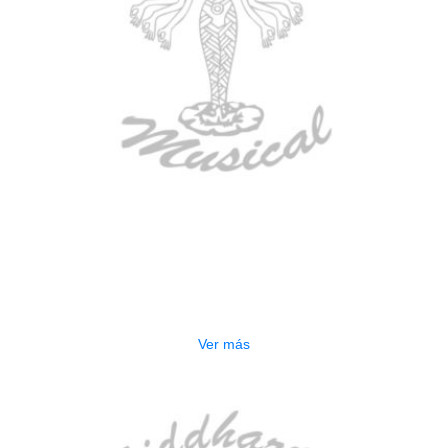
AGOTADO
ESTUCHE DURO PH-E10-F
$
277.000
Ver más