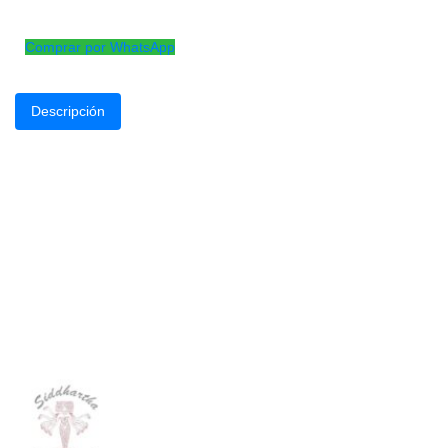
Encordado para violin profesional 3/4 y 4/4
Comprar por WhatsApp
Descripción
Cuerdas de violín Peter Infeld, para músicos exigentes
Potente y elegante, rico espectro de colores de tono
Gran dinámica, rápida respuesta del arco
3 cuerdas diferentes de Mi y 2 de Re
Juego PI101 con E estañado, D plateado
Productos
Relacionados