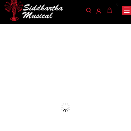
0
/
/
/
INICIO
ACCESORIOS
ENCORDADO
ENCORDADOS PARA
/ ENCORDADO VIOLIN PETER INFIELD PI101
VIOLIN
encordados-para-violin
ENCORDADO VIOLIN
PETER INFIELD PI101
Ref: 32002810
$
346.000
AGOTADO