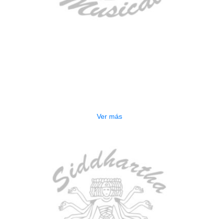
AGOTADO
TECLADO ELECTRONICO YAMAHA
PSRE583
$
2.250.000
Ver más