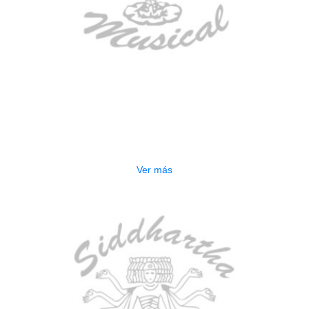
AGOTADO
ESTUCHE DURO PH-E10-S
$
277.000
Ver más