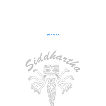
AGOTADO
ESTUCHE DURO PH-42
$
277.000
Ver más