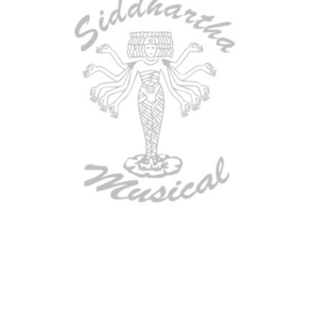
AGOTADO
GUITARRA ELECTRICA DEVISER
LG2S+GE6X (EFECTOS)