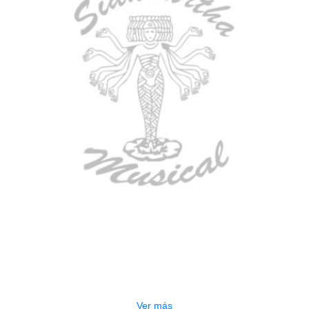
AGOTADO
ESTUCHE DURO PH-E10-LP
$
277.000
Ver más