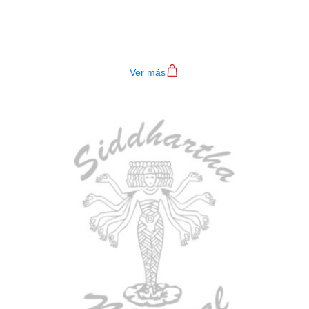
BAJO ELECTRICO DEVISER L-B3-
4P BL
$
782.000
Ver más