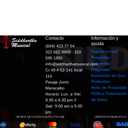
Contacto
Información y
ayuda
(604) 423 77 54
Pagina normal
322 662 9909 - 310
Preguntas
595 1992
frecuentes
info@siddharthamusical.com
Preguntas
Cr 49 # 52-141 local
frecuentes de Gou
114
Preferidos
Pasaje Junín
Aviso de Privacidad
Maracaibo
Política Tratamiento
Horario: Lun. a Vier.
de Datos
9:30 a 6:30 pm //
Sab. 9:00 am a 5:00
pm