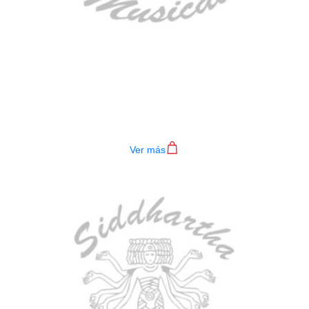
BAJO ELECTRICO DEVISER L-B3-
4P RD
$
782.000
Ver más