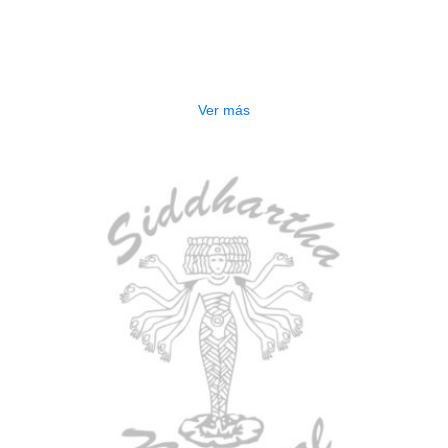
AGOTADO
CONTRABAJO GREKO DB101 1/2
$
3.165.000
Ver más