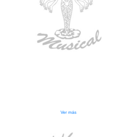
AGOTADO
BAJO ELECTRICO DEVISER L-B3-
5P BL
$
832.000
Ver más