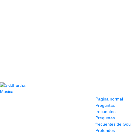
Contacto
Información y
ayuda
(604) 423 77 54
Pagina normal
322 662 9909 - 310
Preguntas
595 1992
frecuentes
info@siddharthamusical.com
Preguntas
Cr 49 # 52-141 local
frecuentes de Gou
114
Preferidos
Pasaje Junín