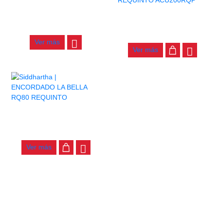
AGOTADO
CUERDA ALICE ACU200RQP-1
ENCORDADO ALICE
REQUINTO ACU200RQP
$
2.100
$
23.000
Ver más
Ver más
ENCORDADO LA BELLA RQ80
REQUINTO
$
40.000
Ver más