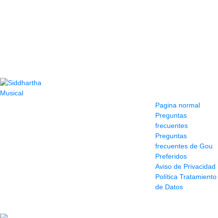
Contacto
Información y
ayuda
(604) 423 77 54
Pagina normal
322 662 9909 - 310
Preguntas
595 1992
frecuentes
info@siddharthamusical.com
Preguntas
Cr 49 # 52-141 local
frecuentes de Gou
114
Preferidos
Pasaje Junín
Aviso de Privacidad
Maracaibo
Política Tratamiento
Horario: Lun. a Vier.
de Datos
9:30 a 6:30 pm //
Sab. 9:00 am a 5:00
pm