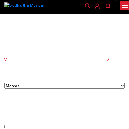
Encordado requinto
/
/ ENCORDADO REQUINTO
INICIO
ACCESORIOS
Categorías
Accesorios
Cuerda
Marcas tipo select
Precio
En stock