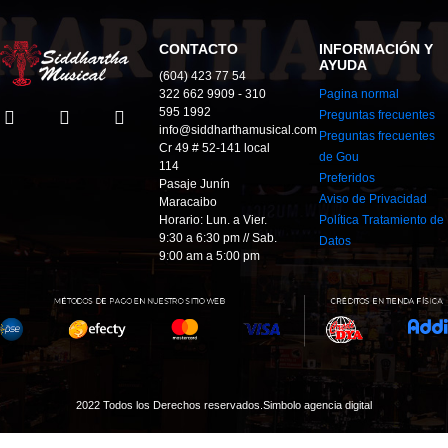
CONTACTO
INFORMACIÓN Y
AYUDA
(604) 423 77 54
322 662 9909 - 310
Pagina normal
595 1992
Preguntas frecuentes
info@siddharthamusical.com
Preguntas frecuentes
Cr 49 # 52-141 local
de Gou
114
Preferidos
Pasaje Junín
Aviso de Privacidad
Maracaibo
Horario: Lun. a Vier.
Política Tratamiento de
9:30 a 6:30 pm // Sab.
Datos
9:00 am a 5:00 pm
2022 Todos los Derechos reservados.
Simbolo agencia digital