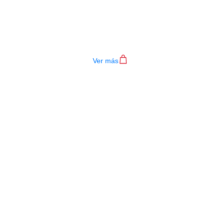
ENCORDADO LA BELLA RQ80
REQUINTO
$
40.000
Ver más