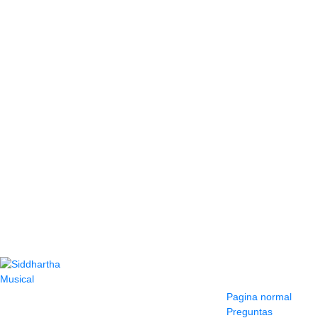
Contacto
Información y
ayuda
(604) 423 77 54
Pagina normal
322 662 9909 - 310
Preguntas
595 1992