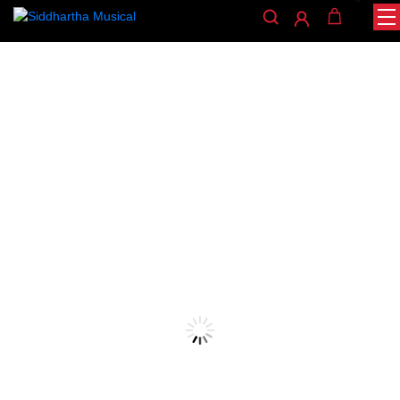
/
/
/
INICIO
ACCESORIOS
ENCORDADO
ENCORDADO GUITARRA
/ ENCORDADO ERNIE BALL 2006
ACUSTICA
encordado-guitarra-acustica
ENCORDADO ERNIE BALL
2006
Ref: 32003250
$
27.000