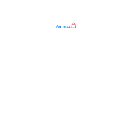
ENCORDADO ERNIE BALL 2004
$
29.000
Ver más