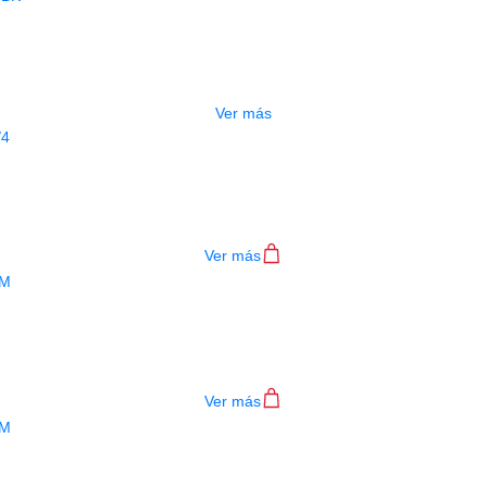
ENCORDADO ALICE CLASICA A116-B
$
10.000
Ver más
ENCORDADO ALICE VIOLIN A747 4/4
$
62.000
Ver más
ENCORDADO ALICE BAJO A606(5)-M
$
31.000
Ver más
ENCORDADO ALICE BAJO A606(4)-M