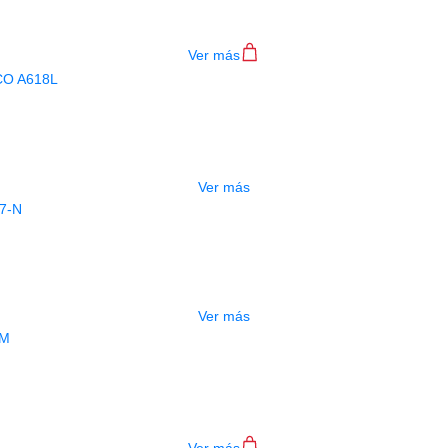
$
22.000
Ver más
AGOTADO
CORDADO ALICE BAJO ACUSTICO A6
$
26.000
Ver más
AGOTADO
ENCORDADO ALICE CLASICA AC107-
$
9.000
Ver más
ENCORDADO ALICE BAJO A606(6)-M
$
35.000