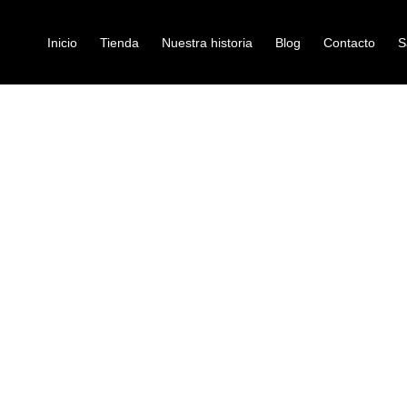
Inicio
Tienda
Nuestra historia
Blog
Contacto
S
/ ENCORDADO ELIXIR DE BAJO 14052
A BAJO ELECTRICO
encordado-para-bajo-el
ENCORDADO 
14052
Ref: 32004426
$
195.000
Redondeadas tono con mayor cl
Suave, natural tacto y reducido
Una mayor durabilidad y respuest
Tono de mayor duración que cual
revestimiento