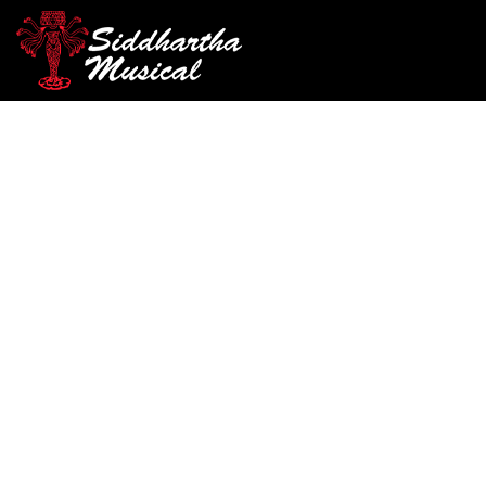
/
/
/
INICIO
ACCESORIOS
ENCORDADO
ENCORDADO PAR