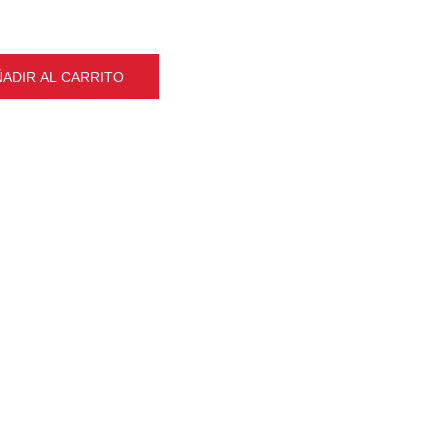
alquier otra cuerda de bajo, con o sin revestimiento
ÑADIR AL CARRITO