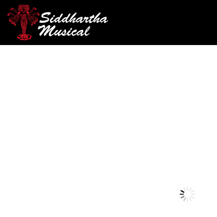
/
/
/
INICIO
ACCESORIOS
ENCORDADO
ENCORDADO PAR