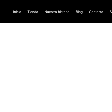
Inicio
Tienda
Nuestra historia
Blog
Contacto
S
/ ENCORDADO ELIXIR BAJO 14077
A BAJO ELECTRICO
encordado-para-bajo-el
ENCORDADO E
Ref: 32004470
$
195.000
Encordado para bajo eléctrico d
Hecho exclusivamente para bajos
tensión de las cuerdas, la flexib
– Tono rico y redondeado con ma
– Sensación suave y natural y re
– Mayor durabilidad y respuesta