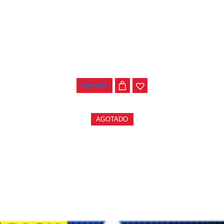
ENCORDADO ELIXIR 19027 (09-46)
$
58.000
Ver más
AGOTADO