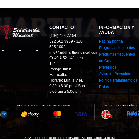
CONTACTO
INFORMACIÓN Y
AYUDA
(604) 423 77 54
322 662 9909 - 310
Pagina normal
595 1992
Preguntas frecuentes
info@siddharthamusical.com
Preguntas frecuentes
Cr 49 # 52-141 local
de Gou
114
Preferidos
Pasaje Junín
Aviso de Privacidad
Maracaibo
Horario: Lun. a Vier.
Política Tratamiento de
9:30 a 6:30 pm // Sab.
Datos
9:00 am a 5:00 pm
2022 Todos los Derechos reservados.
Simbolo agencia digital