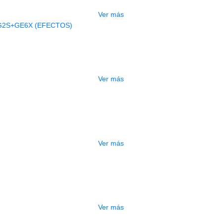
Ver más
AGOTADO
A ELECTRICA DEVISER LG2S+GE6X (
$
750.000
Ver más
ESTUCHE DURO PH-42
$
277.000
Ver más
DO
ESTUCHE DURO PH-E10-S
$
277.000
Ver más
DO