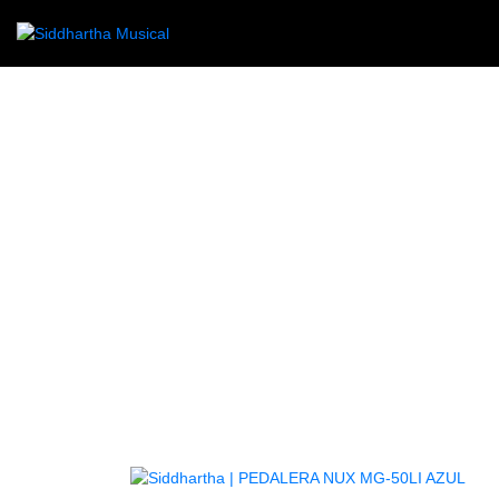
/
/
/ ENCORDADO DUNLO
INICIO
CUERDA
GUITARRAS
AG