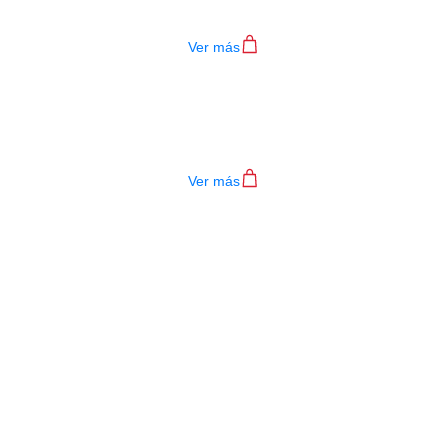
$
782.000
Ver más
TECLADO MEDELI AKX10S
$
4.200.000
Ver más