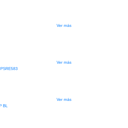
PEDALERA NUX MG-50LI AZUL
$
1.800.000
Ver más
GOTADO
CONTRABAJO GREKO DB101 1/2
$
3.165.000
Ver más
AGOTADO
CLADO ELECTRONICO YAMAHA PSRE
$
2.250.000
Ver más
AGOTADO
BAJO ELECTRICO DEVISER L-B3-5P B
$
832.000