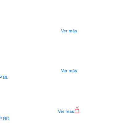
ESTUCHE DURO PH-E10-F
$
277.000
Ver más
ADO
ESTUCHE DURO PH-E10-LP
$
277.000
Ver más
BAJO ELECTRICO DEVISER L-B3-4P B
$
782.000
Ver más
BAJO ELECTRICO DEVISER L-B3-4P R