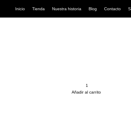
Inicio
Tienda
Nuestra historia
Blog
Contacto
S
P DEN1046
guitarras
ENCORDADO 
Ref: 42001168
$
27.000
Cantidad
remove
Añadir al carrito
Productos
Relacionados
OTADO