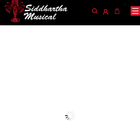
0
/
/
/
INICIO
ACCESORIOS
ENCORDADO
ENCORDADO GUITARRA
/ ENCORDADO D ADDARIO ECG24
ELECTRICA
encordado-guitarra-electrica
ENCORDADO D ADDARIO
ECG24
Ref: 32001216
$
72.000
Las XL Chromes son nuestras cuerdas para guitarra eléctrica