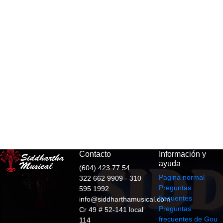
Contacto
Información y
ayuda
(604) 423 77 54
Pagina normal
322 662 9909 - 310
Preguntas
595 1992
frecuentes
info@siddharthamusical.com
Preguntas
Cr 49 # 52-141 local
frecuentes de Gou
114