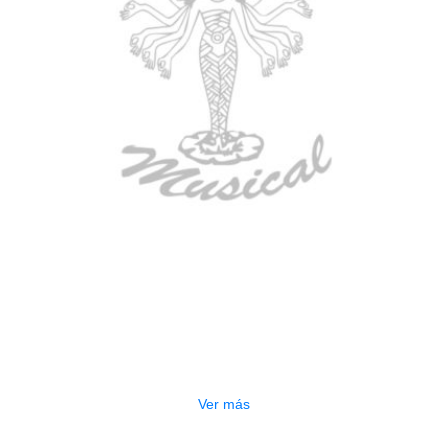
AGOTADO
GUITARRA ELECTRICA DEVISER
LG2S+GE6X (EFECTOS)
$
750.000
Ver más