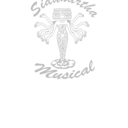
BAJO ELECTRICO DEVISER L-B3-
4P BL
$
782.000