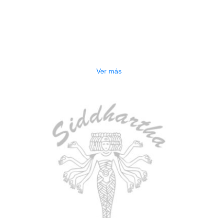
AGOTADO
TECLADO ELECTRONICO YAMAHA
PSRE583
$
2.250.000
Ver más