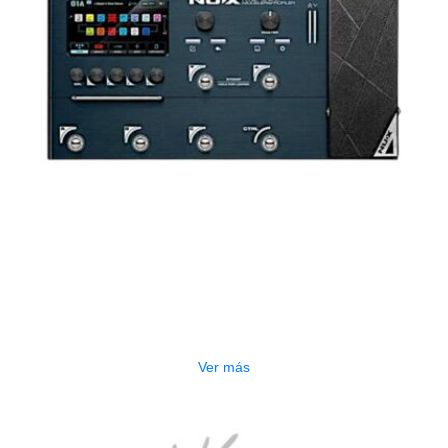
AGOTADO
PEDALERA NUX MG-50LI AZUL
$
1.800.000
Ver más