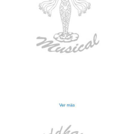
AGOTADO
ESTUCHE DURO PH-E10-LP
$
277.000
Ver más