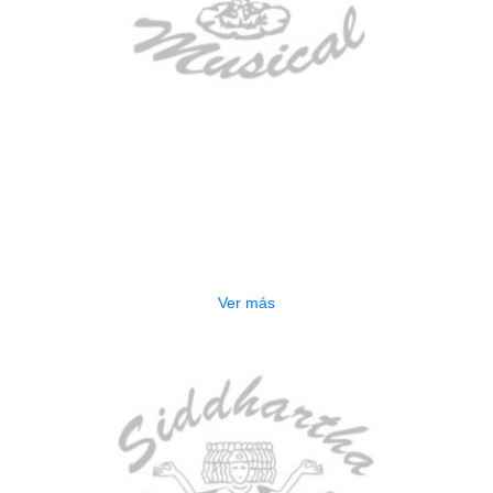
AGOTADO
BAJO ELECTRICO DEVISER L-B3-
5P BL
$
832.000
Ver más