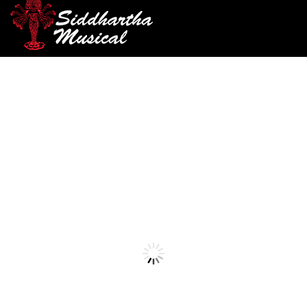
/
/
/
INICIO
ACCESORIOS
ENCORDADO
ENCORDADO GUITARRA
/ ENCORDADO D ADDARIO ACUSTICA EJ12
ACUSTICA
encordado-guitarra-acustica
ENCORDADO D ADDARIO
ACUSTICA EJ12
Ref: 32002730
$
31.000
AGOTADO