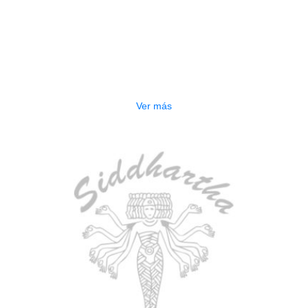
AGOTADO
ESTUCHE DURO PH-E10-S
$
277.000
Ver más