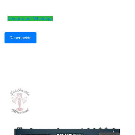
Encordado para guitarra acústica tensión media
(13-56)
Comprar por WhatsApp
Descripción
Fabricadas con un núcleo de acero con alto contenido de carbono
una profundidad notable, junto con armónicos ricos y brillantes 
máximo volumen y proye
Productos
Relacionados