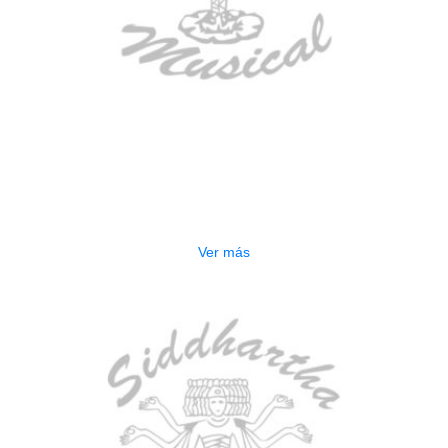
AGOTADO
ESTUCHE DURO PH-E10-F
$
277.000
Ver más