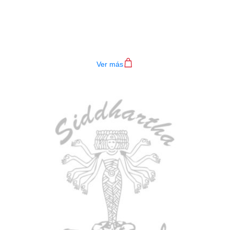
BAJO ELECTRICO DEVISER L-B3-
4P RD
$
782.000
Ver más