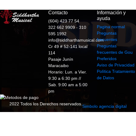
Contacto
Información y
ayuda
(604) 423 77 54
Pagina normal
322 662 9909 - 310
Preguntas
595 1992
frecuentes
info@siddharthamusical.com
Preguntas
Cr 49 # 52-141 local
frecuentes de Gou
114
Preferidos
Pasaje Junín
Aviso de Privacidad
Maracaibo
Política Tratamiento
Horario: Lun. a Vier.
de Datos
9:30 a 6:30 pm //
Sab. 9:00 am a 5:00
pm
2022 Todos los Derechos reservados.
Simbolo agencia digital