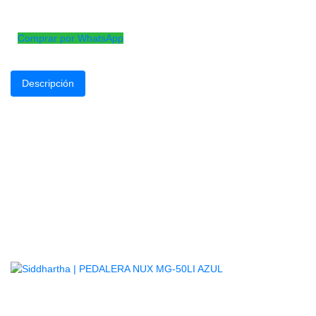
Encordado en phosphor bronce para guitarra
acústica de 12 cuerdas (10-47)
Comprar por WhatsApp
Descripción
Nuestras pioneras cuerdas de guitarra acústica de bronce fosforad
núcleo de acero con alto contenido de carbono, lo que proporciona u
musicales. Diseñado para todas las marcas y modelos de guitarras a
cuerdas más popular de D’Addario, que ofrece el equilibrio ideal de
– Calibre: .10 – .10 – .14 – .14 – .23 – .08 – .30 – .39 – .18 – .27 – 
Productos
Relacionados
AGOTADO
PEDALERA NUX MG-50LI AZUL