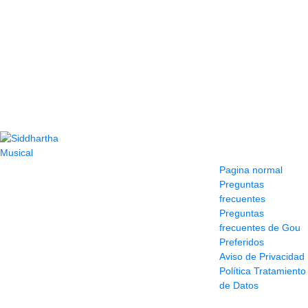
Contacto
Información y
ayuda
(604) 423 77 54
Pagina normal
322 662 9909 - 310
Preguntas
595 1992
frecuentes
info@siddharthamusical.com
Preguntas
Cr 49 # 52-141 local
frecuentes de Gou
114
Preferidos
Pasaje Junín
Aviso de Privacidad
Maracaibo
Política Tratamiento
Horario: Lun. a Vier.
de Datos
9:30 a 6:30 pm //
Sab. 9:00 am a 5:00