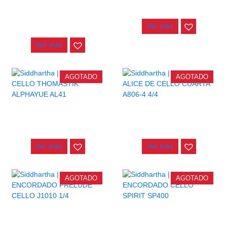
VIOLIN DOMINANT PRO
$
42.000
DP100
Ver más
$
282.000
Ver más
AGOTADO
AGOTADO
CUERDA CELLO THOMASTIK
CUERDA ALICE DE CELLO
ALPHAYUE AL41
CUARTA A806-4 4/4
$
74.000
$
20.000
Ver más
Ver más
AGOTADO
AGOTADO
ENCORDADO PRELUDE
ENCORDADO CELLO SPIRIT
CELLO J1010 1/4
SP400