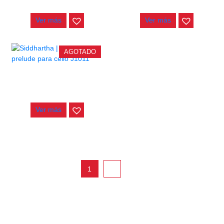
$
282.000
$
400.000
Ver más
Ver más
AGOTADO
CUERDA PRELUDE PARA
CELLO J1011
$
70.000
Ver más
east
1
2