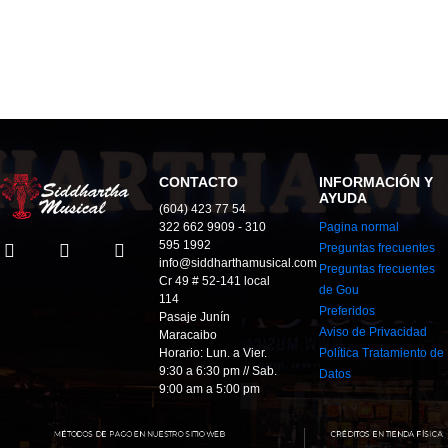
CONTACTO
INFORMACIÓN Y
AYUDA
(604) 423 77 54
322 662 9909 - 310
Pagina normal
595 1992
Preguntas frecuentes
info@siddharthamusical.com
Preguntas frecuentes
Cr 49 # 52-141 local
de Gou
114
Preferidos
Pasaje Junín
Aviso de Privacidad
Maracaibo
Horario: Lun. a Vier.
Política Tratamiento de
9:30 a 6:30 pm // Sab.
Datos
9:00 am a 5:00 pm