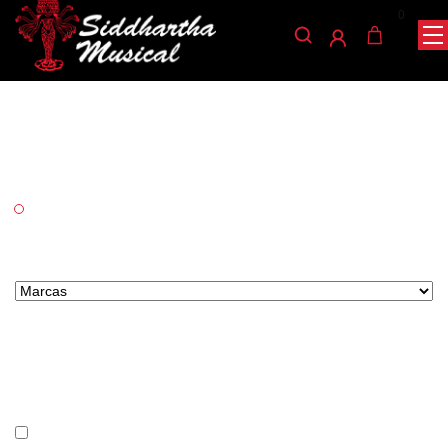
0
Encordado cello
/
/
/ ENCORDADO CELLO
INICIO
ACCESORIOS
ENCORDADO
Categorías
Accesorios
Marcas tipo select
Precio
En stock