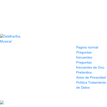
Contacto
Información y
ayuda
(604) 423 77 54
Pagina normal
322 662 9909 - 310
Preguntas
595 1992
frecuentes
info@siddharthamusical.com
Preguntas
Cr 49 # 52-141 local
frecuentes de Gou
114
Preferidos
Pasaje Junín
Aviso de Privacidad
Maracaibo
Política Tratamiento
Horario: Lun. a Vier.
de Datos
9:30 a 6:30 pm //
Sab. 9:00 am a 5:00
pm