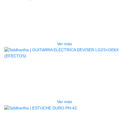
AGOTADO
BAJO ELECTRICO DEVISER L-B3-
5P BL
$
832.000
Ver más
AGOTADO
GUITARRA ELECTRICA DEVISER
LG2S+GE6X (EFECTOS)
$
750.000
Ver más
AGOTADO
ESTUCHE DURO PH-42