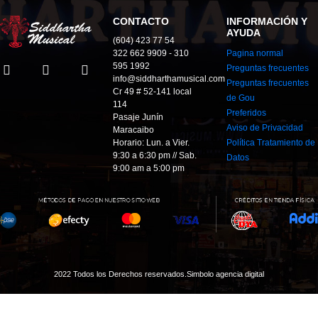
CONTACTO
INFORMACIÓN Y
AYUDA
(604) 423 77 54
322 662 9909 - 310
Pagina normal
595 1992
Preguntas frecuentes
info@siddharthamusical.com
Preguntas frecuentes
Cr 49 # 52-141 local
de Gou
114
Preferidos
Pasaje Junín
Aviso de Privacidad
Maracaibo
Horario: Lun. a Vier.
Política Tratamiento de
9:30 a 6:30 pm // Sab.
Datos
9:00 am a 5:00 pm
2022 Todos los Derechos reservados.
Simbolo agencia digital