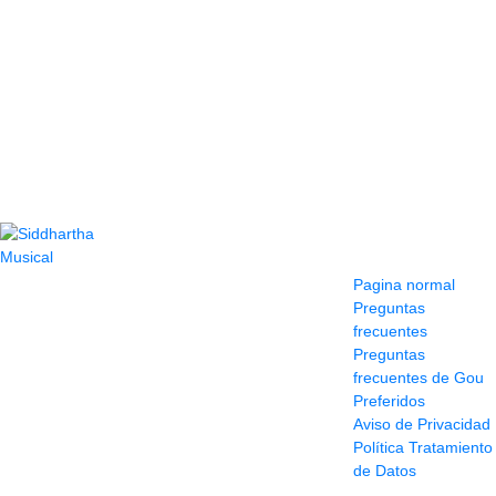
Contacto
Información y
ayuda
(604) 423 77 54
Pagina normal
322 662 9909 - 310
Preguntas
595 1992
frecuentes
info@siddharthamusical.com
Preguntas
Cr 49 # 52-141 local
frecuentes de Gou
114
Preferidos
Pasaje Junín
Aviso de Privacidad
Maracaibo
Política Tratamiento
Horario: Lun. a Vier.
de Datos
9:30 a 6:30 pm //
Sab. 9:00 am a 5:00