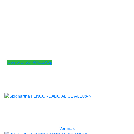
Encordado para guitarra acústica con cuerda lisa de acero inoxid
plateado y revestimiento antioxidante
Cuerdas de práctica para principiantes con un aspecto plateado bri
– Para guitarras acústicas, cuerdas de nivel básico
– Cuerda normal de acero inoxidable, núcleo de acero, devanado 
revestimiento antioxidante
– Calibres: .010 – .014 – .023w – .030w – .039w – .047w
Comprar por WhatsApp
Productos
Relacionados
AGOTADO
ENCORDADO ALICE AC108-N
$
12.000
Ver más