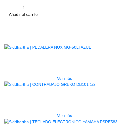
Cantidad
remove
add
Añadir al carrito
Productos
Relacionados
AGOTADO
PEDALERA NUX MG-50LI AZUL
$
1.800.000
Ver más
AGOTADO
CONTRABAJO GREKO DB101 1/2
$
3.165.000
Ver más
AGOTADO