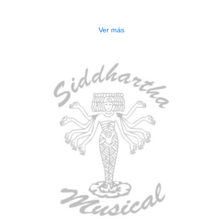
$
277.000
Ver más