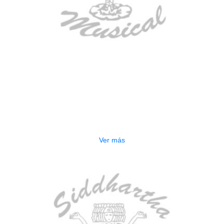
AGOTADO
BAJO ELECTRICO DEVISER L-B3-
5P BL
$
832.000
Ver más