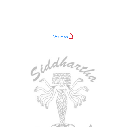
BAJO ELECTRICO DEVISER L-B3-
4P RD
$
782.000
Ver más