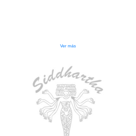
AGOTADO
TECLADO ELECTRONICO YAMAHA
PSRE583
$
2.250.000
Ver más