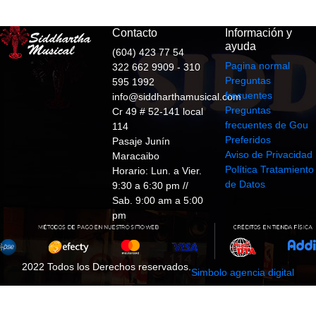
Contacto
Información y
ayuda
(604) 423 77 54
Pagina normal
322 662 9909 - 310
Preguntas
595 1992
frecuentes
info@siddharthamusical.com
Preguntas
Cr 49 # 52-141 local
frecuentes de Gou
114
Preferidos
Pasaje Junín
Aviso de Privacidad
Maracaibo
Política Tratamiento
Horario: Lun. a Vier.
de Datos
9:30 a 6:30 pm //
Sab. 9:00 am a 5:00
pm
2022 Todos los Derechos reservados.
Simbolo agencia digital