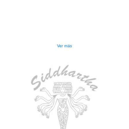
AGOTADO
ESTUCHE DURO PH-E10-S
$
277.000
Ver más