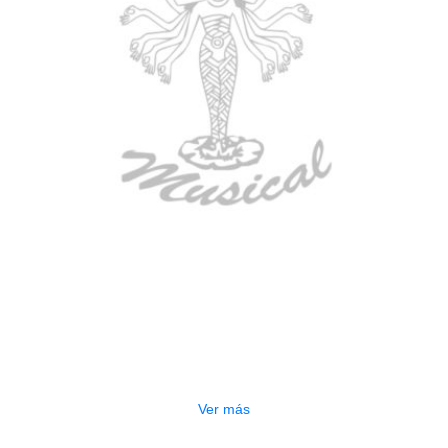
AGOTADO
GUITARRA ELECTRICA DEVISER
LG2S+GE6X (EFECTOS)
$
750.000
Ver más