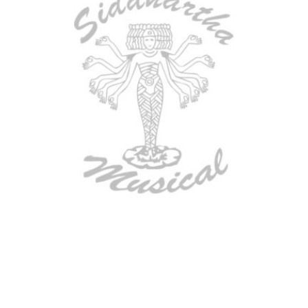
BAJO ELECTRICO DEVISER L-B3-
4P BL
$
782.000