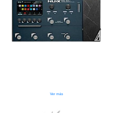
AGOTADO
PEDALERA NUX MG-50LI AZUL
$
1.800.000
Ver más