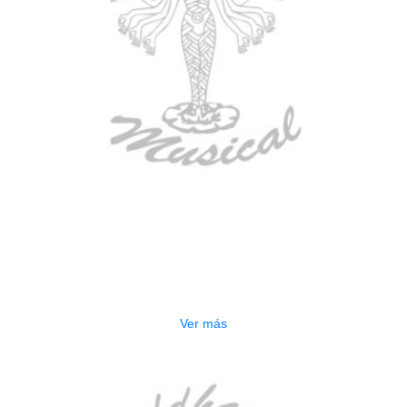
AGOTADO
ESTUCHE DURO PH-E10-LP
$
277.000
Ver más