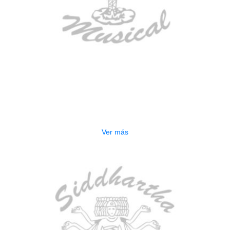
AGOTADO
ESTUCHE DURO PH-E10-F
$
277.000
Ver más