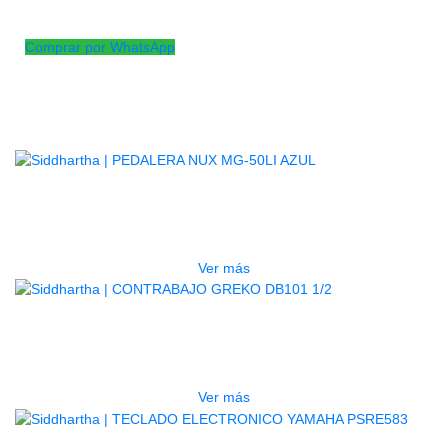
Cuerda de sujeción para viola 4/4
Comprar por WhatsApp
Productos
Relacionados
AGOTADO
PEDALERA NUX MG-50LI AZUL
$
1.800.000
Ver más
AGOTADO
CONTRABAJO GREKO DB101 1/2
$
3.165.000
Ver más
AGOTADO