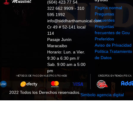
(604) 423 77 54
Pagina normal
322 662 9909 - 310
Preguntas
595 1992
frecuentes
info@siddharthamusical.com
Preguntas
Cr 49 # 52-141 local
frecuentes de Gou
114
Preferidos
Pasaje Junín
Aviso de Privacidad
Maracaibo
Política Tratamiento
Horario: Lun. a Vier.
de Datos
9:30 a 6:30 pm //
Sab. 9:00 am a 5:00
pm
2022 Todos los Derechos reservados.
Simbolo agencia digital