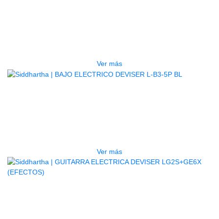
TECLADO ELECTRONICO YAMAHA
PSRE583
$
2.250.000
Ver más
AGOTADO
BAJO ELECTRICO DEVISER L-B3-
5P BL
$
832.000
Ver más
AGOTADO
GUITARRA ELECTRICA DEVISER
LG2S+GE6X (EFECTOS)