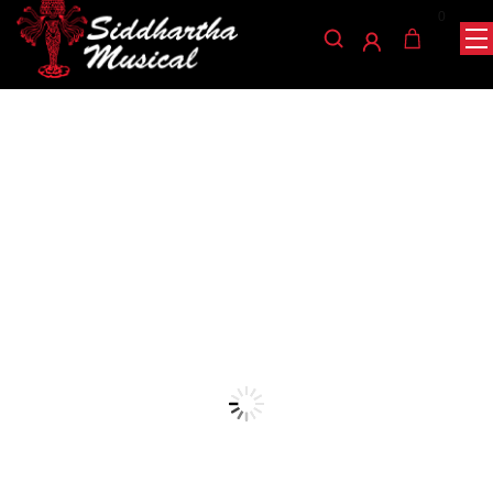
0
/
/
/ CUERDA DE
INICIO
ACCESORIOS
ACCESORIOS PARA VIOLIN
SUJECION DE VIOLA VA-801
accesorios-para-violin
CUERDA DE SUJECION DE
VIOLA VA-801
Ref: 36001830
$
3.800
AGOTADO