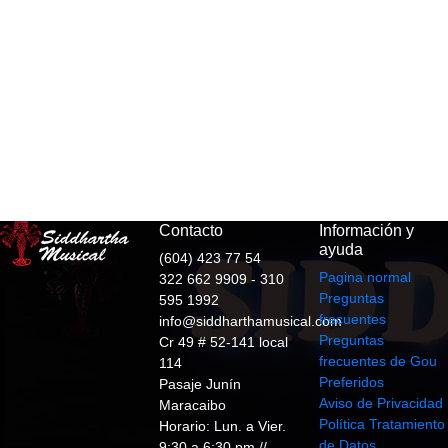
Contacto
Información y
ayuda
(604) 423 77 54
Pagina normal
322 662 9909 - 310
Preguntas
595 1992
frecuentes
info@siddharthamusical.com
Preguntas
Cr 49 # 52-141 local
frecuentes de Gou
114
Preferidos
Pasaje Junín
Aviso de Privacidad
Maracaibo
Política Tratamiento
Horario: Lun. a Vier.
de Datos
9:30 a 6:30 pm //