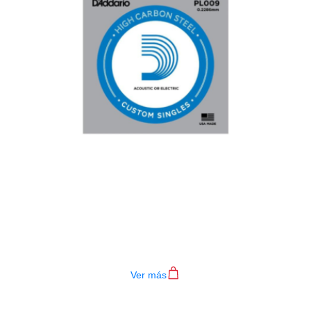
CUERDA D ADDARIO PL009
$
3.500
Ver más