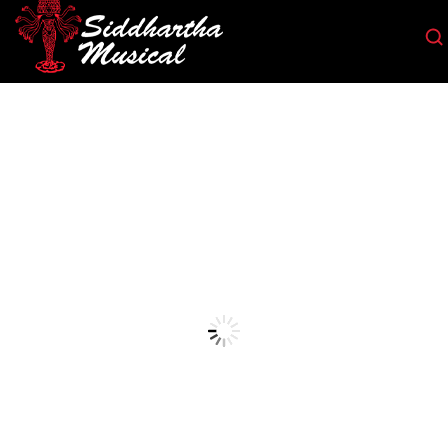
/
/
/
INICIO
ACCESORIOS
ENCORDADO
CUERDAS INDIVIDUALES
/ CUERDA D ADDARIO PL016
GUITARRA ELECRICA
cuerdas-individuales-guitarra-elecrica
CUERDA D ADDARIO PL016
Ref: 32001220
$
3.500
Plain Steel Singles proporciona un tono soberbio y duradero. Se p
cuerdas de repuesto o para crear conjuntos personalizados para gu