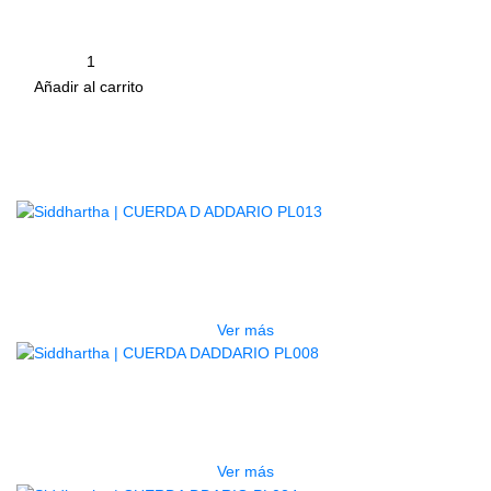
eléctrica. Disponible en varios calibres.
Calibre: 0.16
Cantidad
remove
add
Añadir al carrito
Productos
Relacionados
AGOTADO
CUERDA D ADDARIO PL013
$
3.500
Ver más
AGOTADO
CUERDA DADDARIO PL008
$
3.500
Ver más