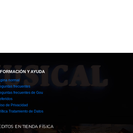
NFORMACIÓN Y AYUDA
gina normal
eguntas frecuentes
eguntas frecuentes de Gou
eferidos
iso de Privacidad
lítica Tratamiento de Datos