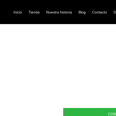
Inicio
Tienda
Nuestra historia
Blog
Contacto
S
/ CUERDA ALICE SEGUNDA TIPLE A5012-
RA INSTRUMENTOS VARIOS
encordados-para-instr
CUERDA ALIC
A5012-2P
Ref: 32006012
$
2.000
Cuerda plana segunda en acero p
incluye dos cuerdas
COM