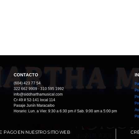
CONTACTO
I
(604) 423 77 54
Pa
322 662 9909 - 310 595 1992
Pr
info@siddharthamusical.com
Pr
Cr 49 # 52-141 local 114
Pr
Pasaje Junín Maracaibo
Av
Horario: Lun. a Vier. 9:30 a 6:30 pm // Sab. 9:00 am a 5:00 pm
Po