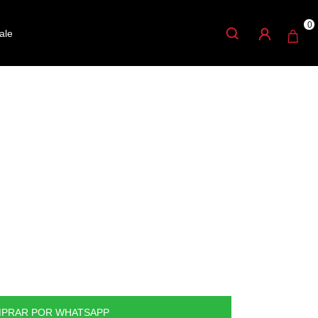
0
ale
2P
umentos-varios
E SEGUNDA TIPLE
ara tiple
PRAR POR WHATSAPP