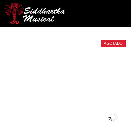
/
/
/
INICIO
ACCESORIOS
ENCORDADO
ENCORDADOS PA
AGOTADO