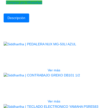
Comprar por WhatsApp
Descripción
Cuerda lisa de acero enchapado, núcleo de acero
Productos
Relacionados
AGOTADO
PEDALERA NUX MG-50LI AZUL
$
1.800.000
Ver más
AGOTADO
CONTRABAJO GREKO DB101 1/2
$
3.165.000
Ver más