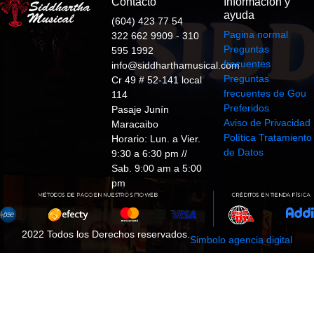
Contacto
Información y
ayuda
(604) 423 77 54
Pagina normal
322 662 9909 - 310
Preguntas
595 1992
frecuentes
info@siddharthamusical.com
Preguntas
Cr 49 # 52-141 local
frecuentes de Gou
114
Preferidos
Pasaje Junín
Aviso de Privacidad
Maracaibo
Política Tratamiento
Horario: Lun. a Vier.
de Datos
9:30 a 6:30 pm //
Sab. 9:00 am a 5:00
pm
2022 Todos los Derechos reservados.
Simbolo agencia digital