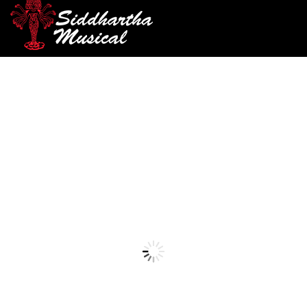
/
/
/
INICIO
ACCESORIOS
ENCORDADO
CUERDAS INDIVIDUALES
/ CUERDA ALICE ELECTRICA A508L-3 (.17)
GUITARRA ELECRICA
cuerdas-individuales-guitarra-elecrica
CUERDA ALICE ELECTRICA
A508L-3 (.17)
Ref: 32003740
$
1.500
AGOTADO