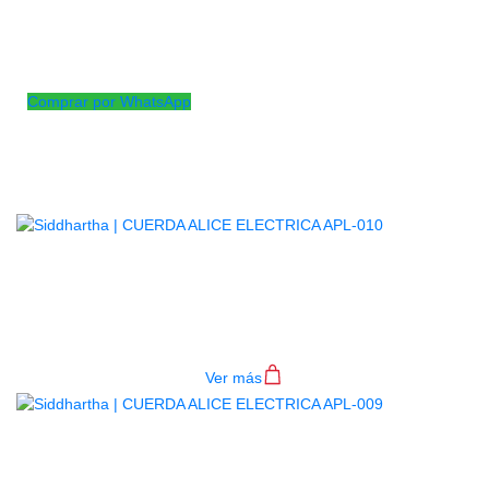
Cuerda segunda para guitarra electrica calibre .013
Cuerda lisa de acero enchapado, núcleo de acero con alto 
bobinado de aleación de níquel
Comprar por WhatsApp
Productos
Relacionados
CUERDA ALICE ELECTRICA APL-
010
$
1.200
Ver más
CUERDA ALICE ELECTRICA APL-
009