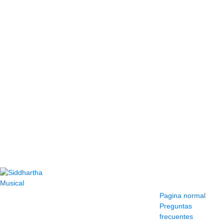
Contacto
Información y
ayuda
(604) 423 77 54
Pagina normal
322 662 9909 - 310
Preguntas
595 1992
frecuentes
info@siddharthamusical.com