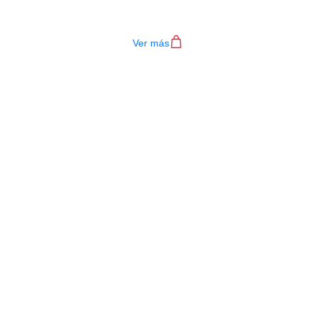
$
1.200
Ver más