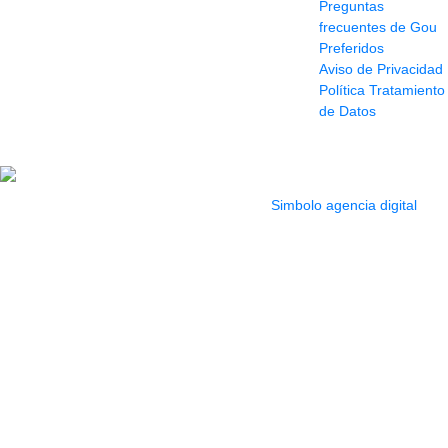
Preguntas
Cr 49 # 52-141 local
frecuentes de Gou
114
Preferidos
Pasaje Junín
Aviso de Privacidad
Maracaibo
Política Tratamiento
Horario: Lun. a Vier.
de Datos
9:30 a 6:30 pm //
Sab. 9:00 am a 5:00
pm
2022 Todos los Derechos reservados.
Simbolo agencia digital