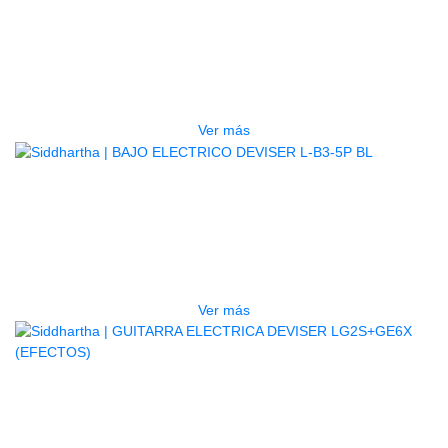
TECLADO ELECTRONICO YAMAHA
PSRE583
$
2.250.000
Ver más
AGOTADO
BAJO ELECTRICO DEVISER L-B3-
5P BL
$
832.000
Ver más
AGOTADO
GUITARRA ELECTRICA DEVISER
LG2S+GE6X (EFECTOS)