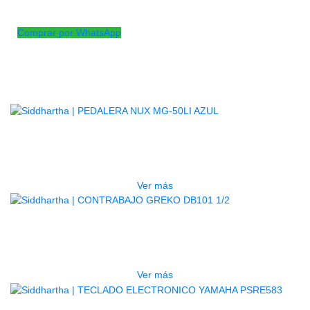
Cuerda No 1 para guitarra acustica en acero
Comprar por WhatsApp
Productos
Relacionados
AGOTADO
PEDALERA NUX MG-50LI AZUL
$
1.800.000
Ver más
AGOTADO
CONTRABAJO GREKO DB101 1/2
$
3.165.000
Ver más
AGOTADO