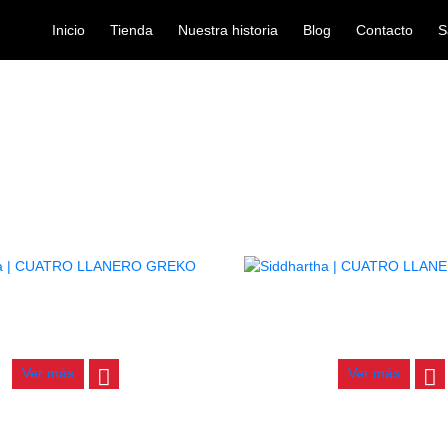
Inicio
Tienda
Nuestra historia
Blog
Contacto
S
Cuatro
/
/ CUATRO
INICIO
CUERDA
AGOTADO
ATRO LLANERO GREKO
CUATRO LLANERO BE
$
240.000
$
220.000
Ver más
Ver más