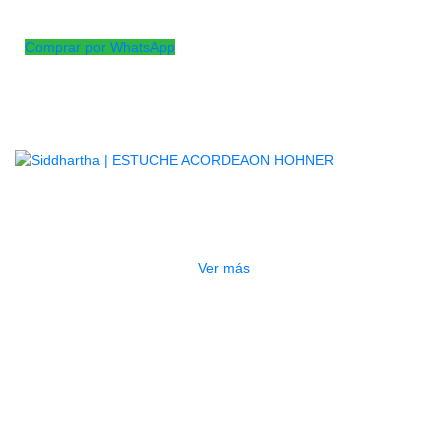
Correas en reata para acordeón Honher
Comprar por WhatsApp
Productos
Relacionados
AGOTADO
ESTUCHE ACORDEAON HOHNER
$
100.000
Ver más