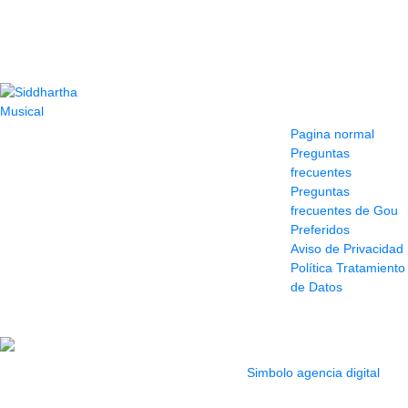
Contacto
Información y
ayuda
(604) 423 77 54
Pagina normal
322 662 9909 - 310
Preguntas
595 1992
frecuentes
info@siddharthamusical.com
Preguntas
Cr 49 # 52-141 local
frecuentes de Gou
114
Preferidos
Pasaje Junín
Aviso de Privacidad
Maracaibo
Política Tratamiento
Horario: Lun. a Vier.
de Datos
9:30 a 6:30 pm //
Sab. 9:00 am a 5:00
pm
2022 Todos los Derechos reservados.
Simbolo agencia digital