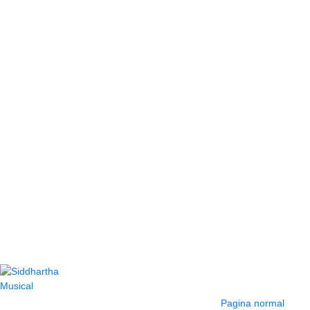
Contacto
Información y
ayuda
(604) 423 77 54
Pagina normal
322 662 9909 - 310