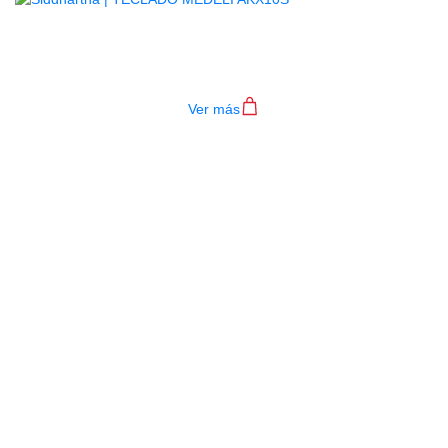
TECLADO MEDELI AKX10S
$
4.200.000
Ver más