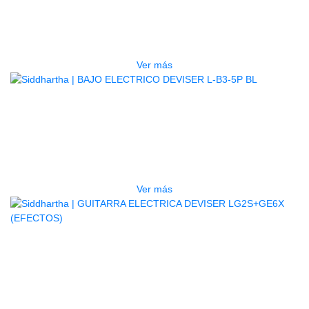
PSRE583
$
2.250.000
Ver más
AGOTADO
BAJO ELECTRICO DEVISER L-B3-
5P BL
$
832.000
Ver más
AGOTADO
GUITARRA ELECTRICA DEVISER
LG2S+GE6X (EFECTOS)
$
750.000