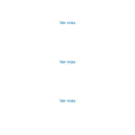
A ELECTRICA DEVISER LG2S+GE6X (
$
750.000
Ver más
ESTUCHE DURO PH-42
$
277.000
Ver más
DO
ESTUCHE DURO PH-E10-S
$
277.000
Ver más
DO
ESTUCHE DURO PH-E10-F
$
277.000