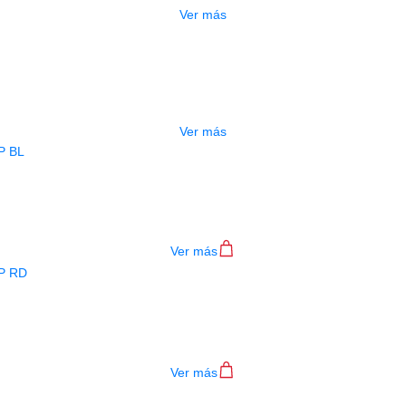
Ver más
ADO
ESTUCHE DURO PH-E10-LP
$
277.000
Ver más
BAJO ELECTRICO DEVISER L-B3-4P B
$
782.000
Ver más
BAJO ELECTRICO DEVISER L-B3-4P R
$
782.000
Ver más