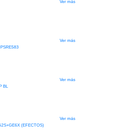
Ver más
GOTADO
CONTRABAJO GREKO DB101 1/2
$
3.165.000
Ver más
AGOTADO
CLADO ELECTRONICO YAMAHA PSRE
$
2.250.000
Ver más
AGOTADO
BAJO ELECTRICO DEVISER L-B3-5P B
$
832.000
Ver más
AGOTADO