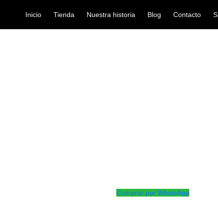
Inicio
Tienda
Nuestra historia
Blog
Contacto
S
ES 50PLC01
correas
CORREA PLA
Ref: 35006890
$
98.000
Correa Planet Waves de segurida
longitud ajustable entre 89 y 15
exclusivo de seguridad con unión
Comprar por WhatsApp