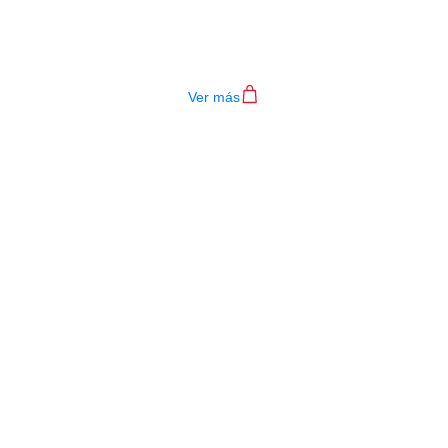
TECLADO MEDELI AKX10S
$
4.200.000
Ver más