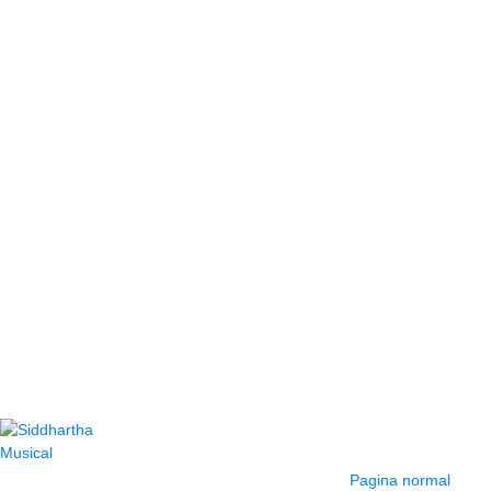
Contacto
Información y
ayuda
(604) 423 77 54
Pagina normal
322 662 9909 - 310