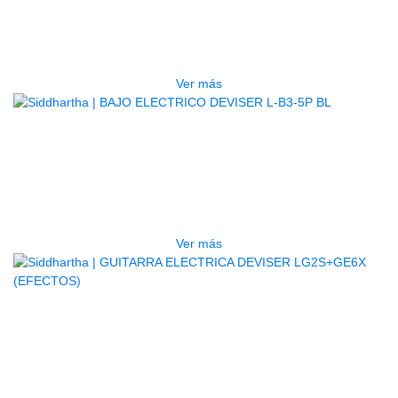
PSRE583
$
2.250.000
Ver más
AGOTADO
BAJO ELECTRICO DEVISER L-B3-
5P BL
$
832.000
Ver más
AGOTADO
GUITARRA ELECTRICA DEVISER
LG2S+GE6X (EFECTOS)
$
750.000