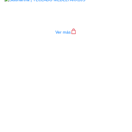
TECLADO MEDELI AKX10S
$
4.200.000
Ver más